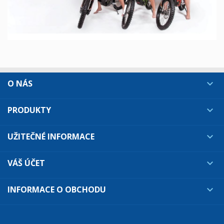
O NÁS

PRODUKTY

UŽITEČNÉ INFORMACE

VÁŠ ÚČET

INFORMACE O OBCHODU
