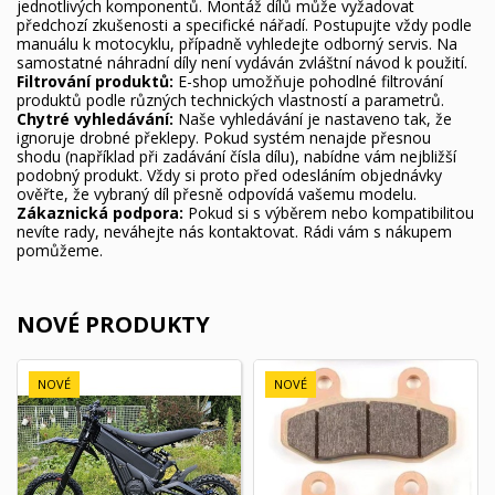
jednotlivých komponentů. Montáž dílů může vyžadovat
předchozí zkušenosti a specifické nářadí. Postupujte vždy podle
manuálu k motocyklu, případně vyhledejte odborný servis. Na
samostatné náhradní díly není vydáván zvláštní návod k použití.
Filtrování produktů:
E-shop umožňuje pohodlné filtrování
produktů podle různých technických vlastností a parametrů.
Chytré vyhledávání:
Naše vyhledávání je nastaveno tak, že
ignoruje drobné překlepy. Pokud systém nenajde přesnou
shodu (například při zadávání čísla dílu), nabídne vám nejbližší
podobný produkt. Vždy si proto před odesláním objednávky
ověřte, že vybraný díl přesně odpovídá vašemu modelu.
Zákaznická podpora:
Pokud si s výběrem nebo kompatibilitou
nevíte rady, neváhejte nás kontaktovat. Rádi vám s nákupem
pomůžeme.
NOVÉ PRODUKTY
NOVÉ
NOVÉ