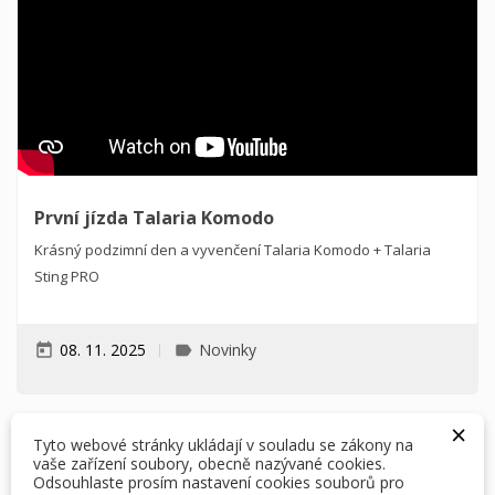
První jízda Talaria Komodo
Krásný podzimní den a vyvenčení Talaria Komodo + Talaria
Sting PRO
08. 11. 2025
Novinky
today
label
×
×
Vytvořit seznam přání
×
Přihlásit se
((modalTitle))
×
×
Můj seznam přání
Tyto webové stránky ukládají v souladu se zákony na
Název seznamu přání
Musíte být přihlášen, abyste si mohli výrobky uložit do
((confirmMessage))
vaše zařízení soubory, obecně nazývané cookies.
svého seznamu přání.
Odsouhlaste prosím nastavení cookies souborů pro