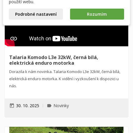
Vytvořit nový seznam
použití webu.
add_circle_outline
((cancelText))
((modalDeleteText))
Zrušit
Přihlásit se
Podrobné nastavení
Rozumím
Zrušit
Vytvořit seznam přání
Talaria Komodo L3e 32kW, černá bílá,
elektrická enduro motorka
Dorazila k nám novinka. Talaria Komodo L3e 32kW, černá bílá,
elektrická enduro motorka. K vidění i vyzkoušení k dispozici u
nás.
30. 10. 2025
Novinky
today
label