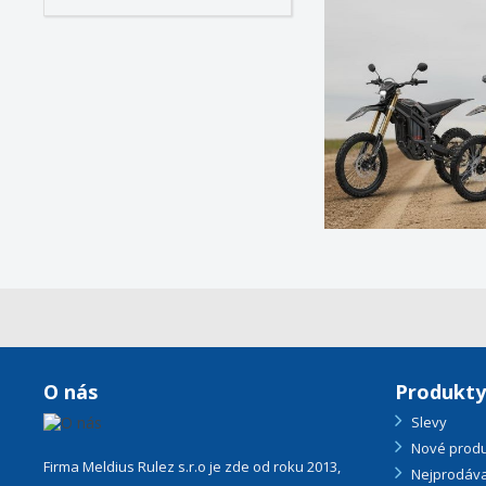
O nás
Produkty
Slevy
Nové produ
Firma Meldius Rulez s.r.o je zde od roku 2013,
Nejprodáva