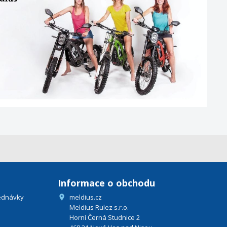
Informace o obchodu
ednávky
meldius.cz

Meldius Rulez s.r.o.
Horní Černá Studnice 2