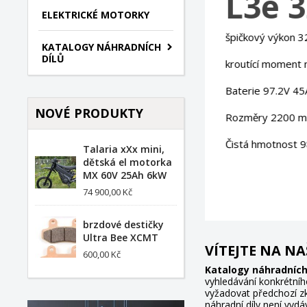
ELEKTRICKÉ MOTORKY
KATALOGY NÁHRADNÍCH
DÍLŮ
NOVÉ PRODUKTY
Talaria xXx mini,
dětská el motorka
MX 60V 25Ah 6kW
74 900,00 Kč
brzdové destičky
Ultra Bee XCMT
VÍTEJTE NA N
600,00 Kč
Katalogy náhradních 
vyhledávání konkrétníh
vyžadovat předchozí zk
náhradní díly není vydá