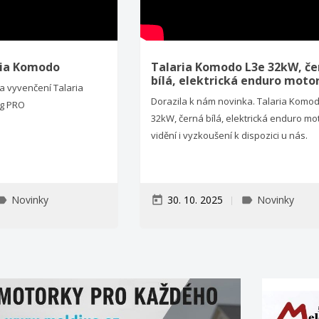
aria Komodo
Talaria Komodo L3e 32kW, če
bílá, elektrická enduro moto
a vyvenčení Talaria
Dorazila k nám novinka. Talaria Komo
ng PRO
32kW, černá bílá, elektrická enduro mo
vidění i vyzkoušení k dispozici u nás.
Novinky
30. 10. 2025
Novinky
bel
today
label