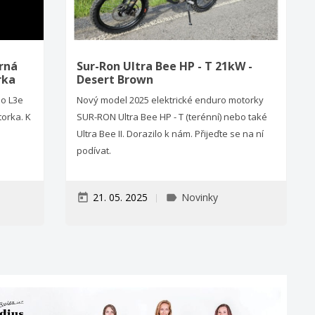
rná
Sur-Ron Ultra Bee HP - T 21kW -
rka
Desert Brown
do L3e
Nový model 2025 elektrické enduro motorky
torka. K
SUR-RON Ultra Bee HP - T (terénní) nebo také
Ultra Bee II. Dorazilo k nám. Přijeďte se na ní
podívat.
21. 05. 2025
Novinky
today
label