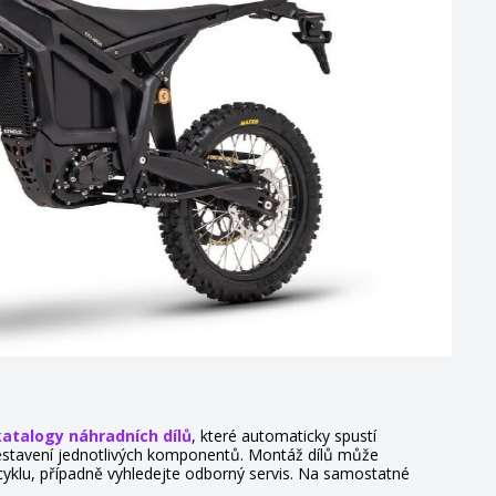
katalogy náhradních dílů
, které automaticky spustí
k sestavení jednotlivých komponentů. Montáž dílů může
cyklu, případně vyhledejte odborný servis. Na samostatné