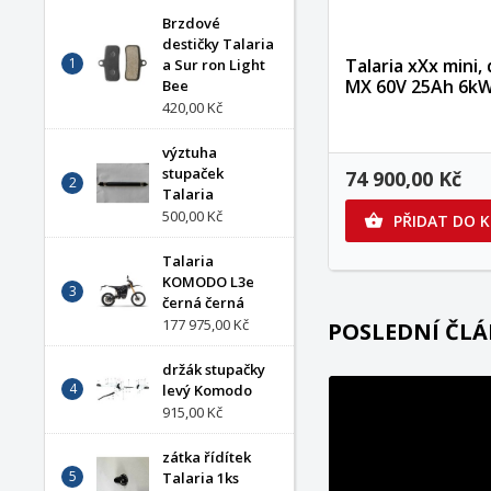
Brzdové
destičky Talaria
V
P
Talaria xXx mini,
a Sur ron Light
(
MX 60V 25Ah 6k
Bee
420,00 Kč
M
Ná
Mus
((
přá
výztuha
stupaček
74 900,00 Kč
add_circle_outline
Talaria
500,00 Kč
PŘIDAT DO 

Talaria
KOMODO L3e
černá černá
177 975,00 Kč
POSLEDNÍ ČL
držák stupačky
levý Komodo
915,00 Kč
zátka řídítek
Talaria 1ks