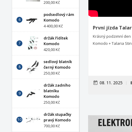
200,00 Kč
podsedlový rám
Komodo
4 400,00 Kč
První jízda Tal
Krásný podzimní den 
držák řídítek
Komodo + Talaria Sti
Komodo
420,00 Kč
sedlový blatník
černý Komodo
250,00 Kč
08. 11. 2025
today
la
držák zadního
blatníku
Komodo
250,00 Kč
držák stupačky
pravý Komodo
700,00 Kč